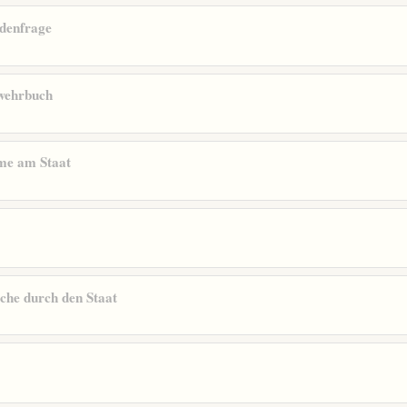
udenfrage
wehrbuch
me am Staat
che durch den Staat