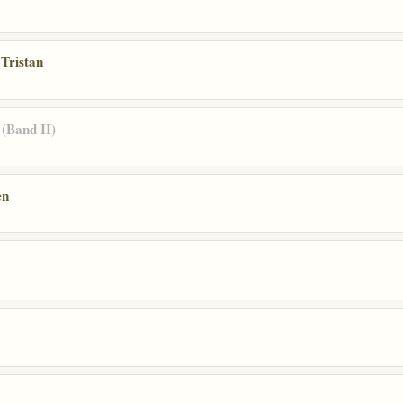
Tristan
 (Band II)
en